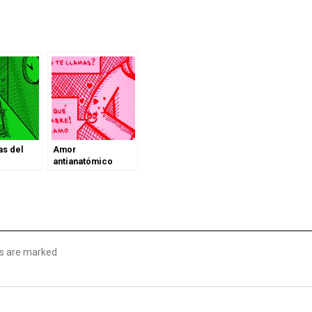
as del
Amor
antianatómico
lds are marked