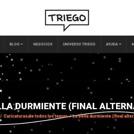
BLOG
NEGOCIOS
UNIVERSO TRIEGO
AYUDA
M
LLA DURMIENTE (FINAL ALTERN
/
Caricaturas de todos los temas
/
La bella durmiente (final alter