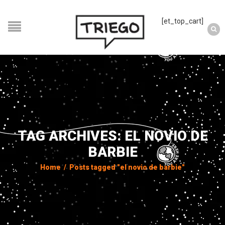
[et_top_cart]
TAG ARCHIVES: EL NOVIO DE
BARBIE
Home
/
Posts tagged "el novio de barbie"