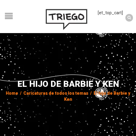
[et_top_cart]
EL HIJO DE BARBIE Y KEN
Home
/
Caricaturas de todos los temas
/
El hijo de Barbie y
Ken