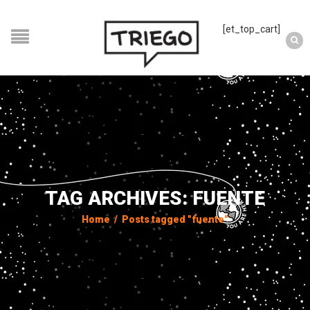
[et_top_cart]
TAG ARCHIVES: FUENTE
Home
/
Posts tagged "fuente"