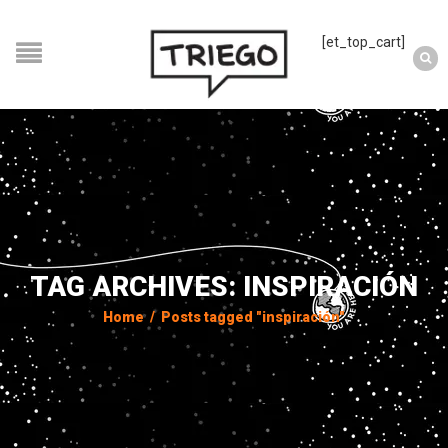
[et_top_cart]
TAG ARCHIVES: INSPIRACIÓN
Home
/
Posts tagged "inspiración"