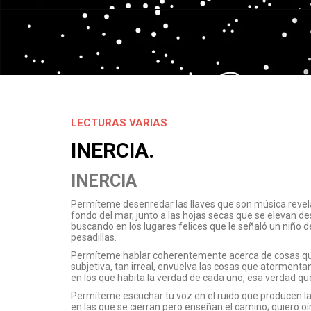
LECTURAS VARIAS
INERCIA.
INERCIA
Permíteme desenredar las llaves que son música revel
fondo del mar, junto a las hojas secas que se elevan d
buscando en los lugares felices que le señaló un niñ
pesadillas.
Permíteme hablar coherentemente acerca de cosas que 
subjetiva, tan irreal, envuelva las cosas que atorment
en los que habita la verdad de cada uno, esa verdad que
Permíteme escuchar tu voz en el ruido que producen la
en las que se cierran pero enseñan el camino; quiero 