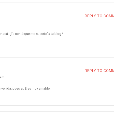
REPLY TO COM
r acá. ¿Te conté que me suscribí a tu blog?
REPLY TO COM
 am
envenida, pues si. Eres muy amable.