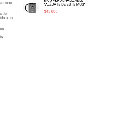
MUG PERSONALIZABLE
u camino
"ALÉJATE DE ESTE MUG"
$
45.000
s de
ida a un
los
la