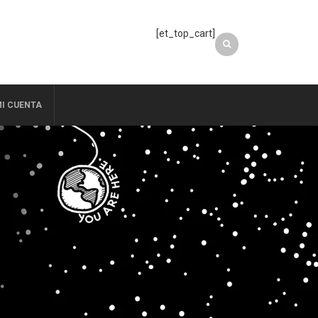
[et_top_cart]
I CUENTA