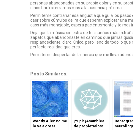
personas abandonadas en su propio dolor y en su propi
o nos hará aferrarnos más a la ausencia próxima.
Permíteme contrariar esa angustia que guía los pasos 
caer sobre cúmulos de ira que esperan explotar una ma
caos más manejable, espera paciéntemente y te mostra
Deja que la música siniestra de tus sueños más extraños 
zapatos que abandonaste en caminos que jamás quisiste 
resplandeciente, claro, único, pero lleno de todo lo que
perfecta realidad que eres.
Permíteme despertar de la inercia que me lleva adond
Posts Similares:
Woody Allen no me
¡Yupi! ¡Asamblea
Reprogra
lo va a creer.
de propietarios!
neurolingü