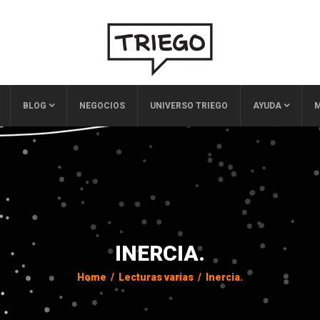
BLOG
NEGOCIOS
UNIVERSO TRIEGO
AYUDA
M
INERCIA.
Home
/
Lecturas varias
/
Inercia.