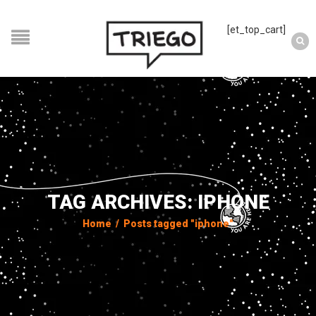
[et_top_cart]
TAG ARCHIVES: IPHONE
Home
/
Posts tagged "iphone"