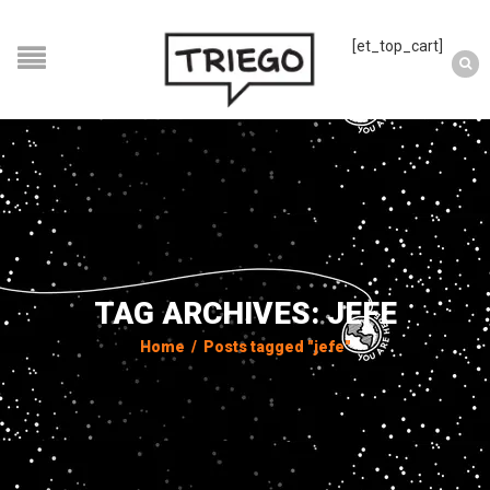
[et_top_cart]
TAG ARCHIVES: JEFE
Home
/
Posts tagged "jefe"