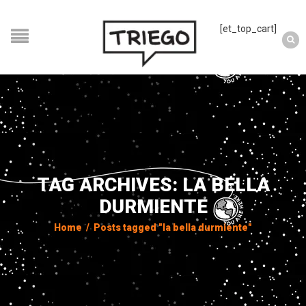
[et_top_cart]
TAG ARCHIVES: LA BELLA
DURMIENTE
Home
/
Posts tagged "la bella durmiente"