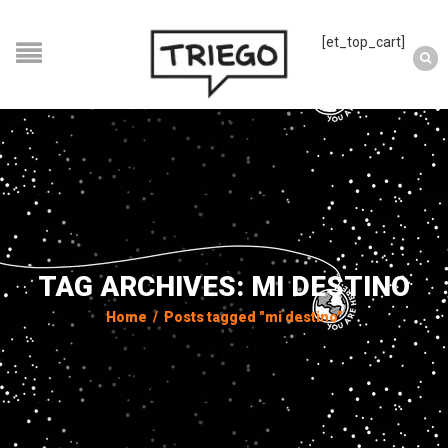
[et_top_cart]
TAG ARCHIVES: MI DESTINO
Home
/
Posts tagged "mi destino"