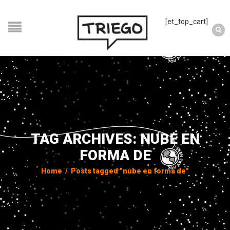
[et_top_cart]
TAG ARCHIVES: NUBE EN
FORMA DE
Home
/
Posts tagged "nube en forma de"