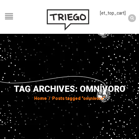
[et_top_cart]
TAG ARCHIVES: OMNÍVORO
Home
/
Posts tagged "omnívoro"