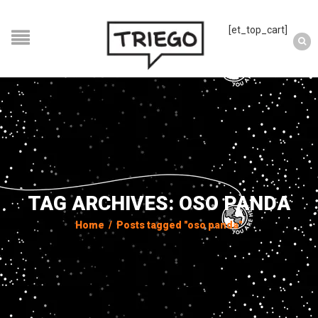
[et_top_cart]
TAG ARCHIVES: OSO PANDA
Home
/
Posts tagged "oso panda"