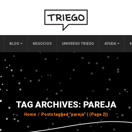
BLOG
NEGOCIOS
UNIVERSO TRIEGO
AYUDA
M
TAG ARCHIVES: PAREJA
Home
/
Posts tagged "pareja"
( (Page 2))