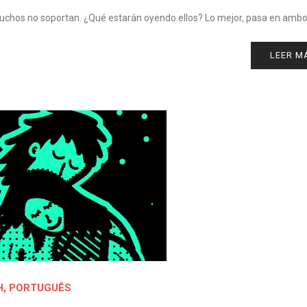
uchos no soportan. ¿Qué estarán oyendo ellos? Lo mejor, pasa en amb
LEER M
H
,
PORTUGUÊS