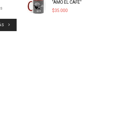
"AMO EL CAFÉ"
os
$
35.000
ÁS