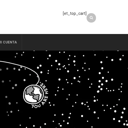
[et_top_cart]
I CUENTA