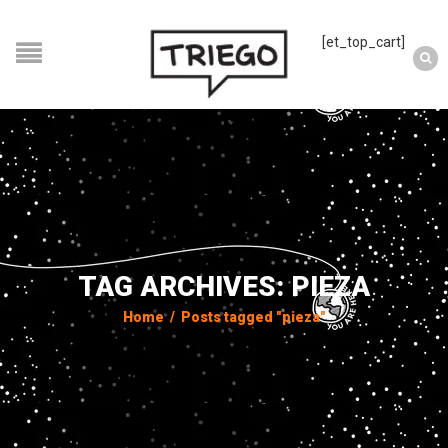
[et_top_cart]
TAG ARCHIVES: PIEZA
Home
/
Posts tagged "pieza"