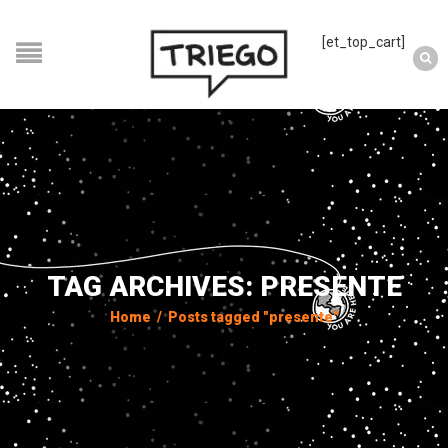
[et_top_cart]
TAG ARCHIVES: PRESENTE
Home
/
Posts tagged "presente"