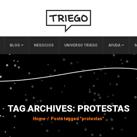
BLOG
NEGOCIOS
UNIVERSO TRIEGO
AYUDA
M
TAG ARCHIVES: PROTESTAS
Home
/
Posts tagged "protestas"