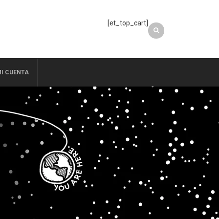
[et_top_cart]
I CUENTA