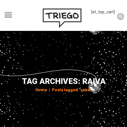
[et_top_cart]
TAG ARCHIVES: RAIVA
Home
/
Posts tagged "raiva"