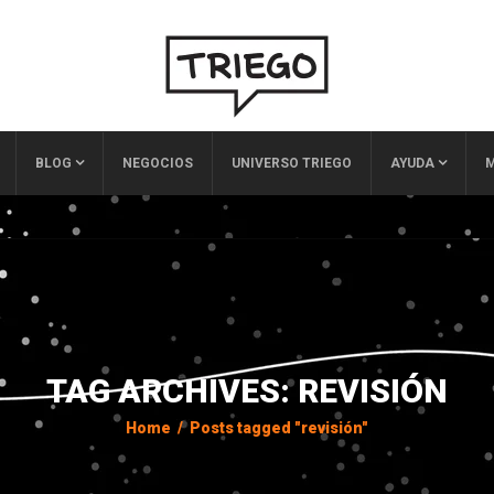
BLOG
NEGOCIOS
UNIVERSO TRIEGO
AYUDA
M
TAG ARCHIVES: REVISIÓN
Home
/
Posts tagged "revisión"