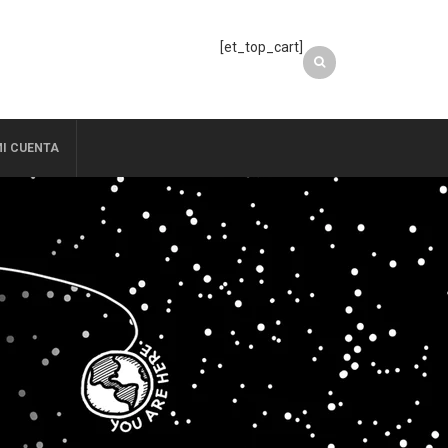
[et_top_cart]
I CUENTA