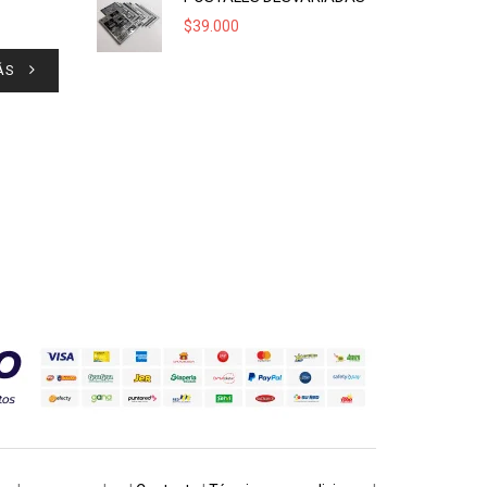
$
39.000
ÁS