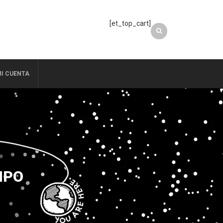
[et_top_cart]
I CUENTA
MPO