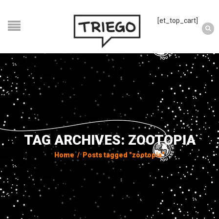
[et_top_cart]
TAG ARCHIVES: ZOOTOPIA
Home
/
Posts tagged "zootopia"