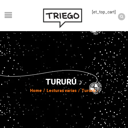
[et_top_cart]
TURURÚ ♪
Home
/
Lecturas varias
/
Tururú ♪