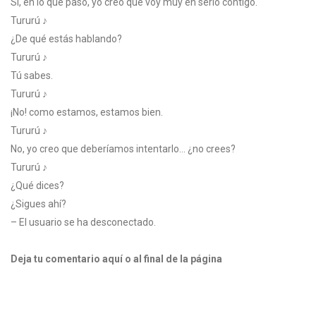
Sí, en lo que pasó, yo creo que voy muy en serio contigo.
Tururú ♪
¿De qué estás hablando?
Tururú ♪
Tú sabes.
Tururú ♪
¡No! como estamos, estamos bien.
Tururú ♪
No, yo creo que deberíamos intentarlo… ¿no crees?
Tururú ♪
¿Qué dices?
¿Sigues ahí?
– El usuario se ha desconectado.
Deja tu comentario aquí o al final de la página