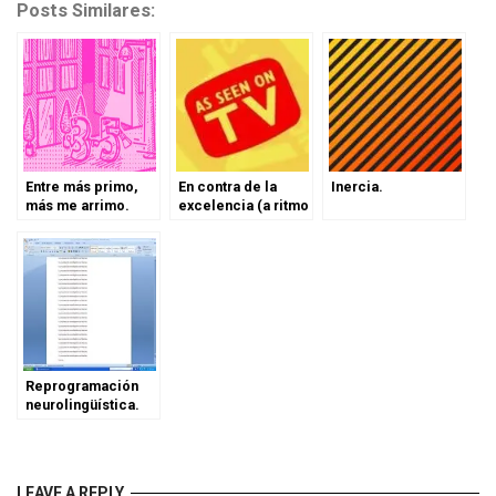
Posts Similares:
Entre más primo,
En contra de la
Inercia.
más me arrimo.
excelencia (a ritmo
de televentas).
Reprogramación
neurolingüística.
LEAVE A REPLY