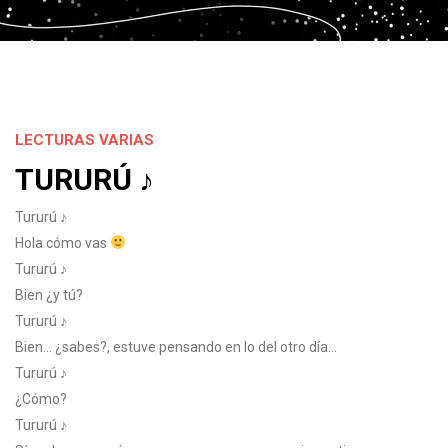
LECTURAS VARIAS
TURURÚ ♪
Tururú ♪
Hola cómo vas
Tururú ♪
Bien ¿y tú?
Tururú ♪
Bien… ¿sabes?, estuve pensando en lo del otro día…
Tururú ♪
¿Cómo?
Tururú ♪