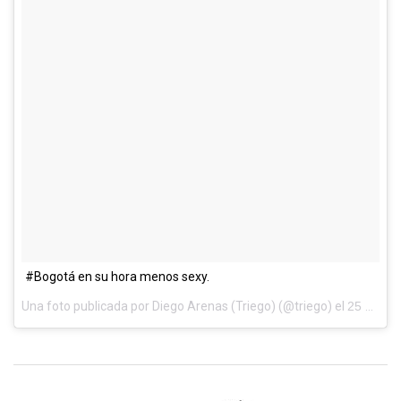
#Bogotá en su hora menos sexy.
Una foto publicada por Diego Arenas (Triego) (@triego) el
25 de Ene de 2017 a la(s) 5:16 PST