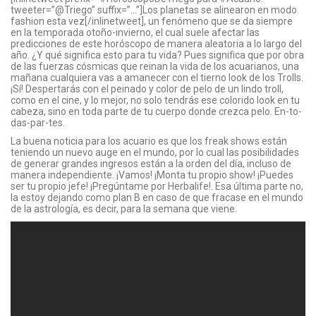
tweeter=”@Triego” suffix=”…”]Los planetas se alinearon en modo
fashion esta vez[/inlinetweet], un fenómeno que se da siempre
en la temporada otoño-invierno, el cual suele afectar las
predicciones de este horóscopo de manera aleatoria a lo largo del
año. ¿Y qué significa esto para tu vida? Pues significa que por obra
de las fuerzas cósmicas que reinan la vida de los acuarianos, una
mañana cualquiera vas a amanecer con el tierno look de los Trolls.
¡Sí! Despertarás con el peinado y color de pelo de un lindo troll,
como en el cine, y lo mejor, no solo tendrás ese colorido look en tu
cabeza, sino en toda parte de tu cuerpo donde crezca pelo. En-to-
das-par-tes.
La buena noticia para los acuario es que los freak shows están
teniendo un nuevo auge en el mundo, por lo cual las posibilidades
de generar grandes ingresos están a la orden del día, incluso de
manera independiente. ¡Vamos! ¡Monta tu propio show! ¡Puedes
ser tu propio jefe! ¡Pregúntame por Herbalife!. Esa última parte no,
la estoy dejando como plan B en caso de que fracase en el mundo
de la astrología, es decir, para la semana que viene.