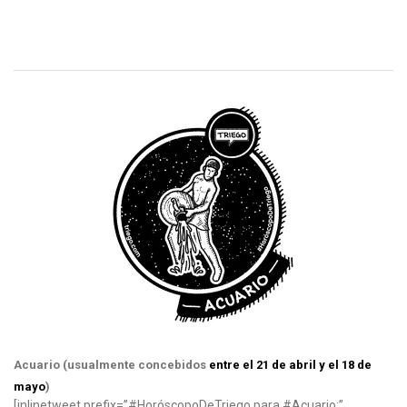
Acuario (usualmente concebidos
entre el 21 de abril y el 18 de
mayo
)
[inlinetweet prefix=”#HoróscopoDeTriego para #Acuario:”