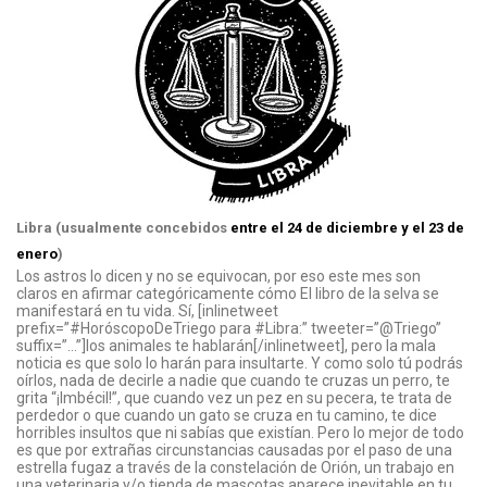
Libra (usualmente concebidos
entre el 24 de diciembre y el 23 de
enero
)
Los astros lo dicen y no se equivocan, por eso este mes son
claros en afirmar categóricamente cómo El libro de la selva se
manifestará en tu vida. Sí, [inlinetweet
prefix=”#HoróscopoDeTriego para #Libra:” tweeter=”@Triego”
suffix=”…”]los animales te hablarán[/inlinetweet], pero la mala
noticia es que solo lo harán para insultarte. Y como solo tú podrás
oírlos, nada de decirle a nadie que cuando te cruzas un perro, te
grita “¡Imbécil!”, que cuando vez un pez en su pecera, te trata de
perdedor o que cuando un gato se cruza en tu camino, te dice
horribles insultos que ni sabías que existían. Pero lo mejor de todo
es que por extrañas circunstancias causadas por el paso de una
estrella fugaz a través de la constelación de Orión, un trabajo en
una veterinaria y/o tienda de mascotas aparece inevitable en tu