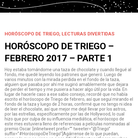
HORÓSCOPO DE TRIEGO
,
LECTURAS DIVERTIDAS
HORÓSCOPO DE TRIEGO –
FEBRERO 2017 – PARTE 1
Hoy estaba tomándome una taza de chocolate y cuando llegué al
fondo, me quedé leyendo los patrones que generó. Luego de
varios minutos con la mirada perdida en el fondo de la taza,
alguien que pasaba por ahí me sugirió amablemente que dejara
de perder el tiempo y me pusiera a hacer algo útil por la vida. En
lugar de hacerle caso a ese sabio consejo, recordé que no había
escrito el horóscopo de Triego de febrero, así que seguí mirando el
fondo de la taza y luego de 2 horas, confirmé que no tengo ni idea
de leer el chocolate, así que mejor me dejé llevar por los astros,
por las estrellas, específicamente por las de Hollywood, lo cual
hizo que por culpa de su influencia mediática, el horóscopo de
este mes estuviera lleno de referencias a películas nominadas al
premio Oscar. [inlinetweet prefix=”” tweeter=”@Triego”
suffix=”#HoróscopoDeTriego”]Agárrense de lo que puedan,