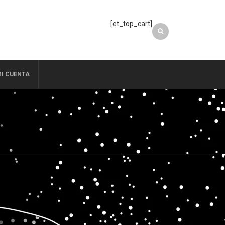
[et_top_cart]
I CUENTA