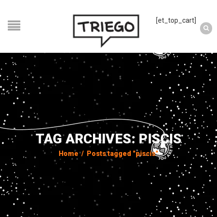
[et_top_cart]
TAG ARCHIVES: PISCIS
Home
/
Posts tagged "piscis"